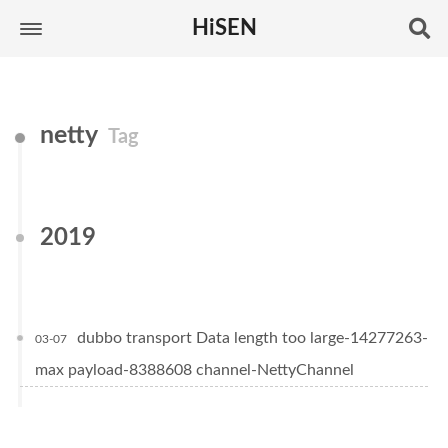
HiSEN
netty
Tag
2019
dubbo transport Data length too large-14277263-
03-07
max payload-8388608 channel-NettyChannel