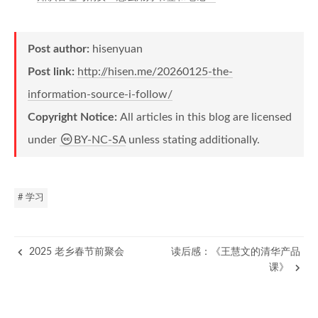
Post author:
hisenyuan
Post link:
http://hisen.me/20260125-the-
information-source-i-follow/
Copyright Notice:
All articles in this blog are licensed
under
BY-NC-SA
unless stating additionally.
# 学习
2025 老乡春节前聚会
读后感：《王慧文的清华产品
课》