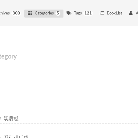
chives
300
Categories
5
Tags
121
BookList
tegory
》观后感