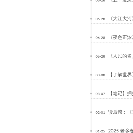
《五十度灰
06-28
《大江大河
06-28
《夜色正浓
06-28
《人民的名
06-28
【了解世界
03-08
【笔记】拥抱
03-07
读后感：《
02-01
2025 老
01-25